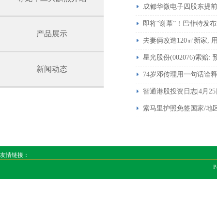
成都华微电子四股东提前
即将“谢幕”！巴菲特发
产品展示
夫妻俩改造120㎡新家, 
星光股份(002076)索赔
新闻动态
74岁邓传理用一句话诠
智通港股投资日志|4月25
索马里护照免签国家/地
友情链接：
P